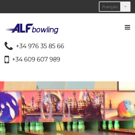
Tog
nav
+34 976 35 85 66
+34 609 607 989